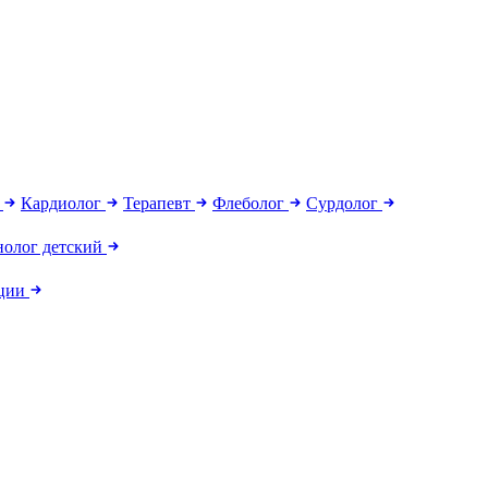
г
Кардиолог
Терапевт
Флеболог
Сурдолог
олог детский
кции