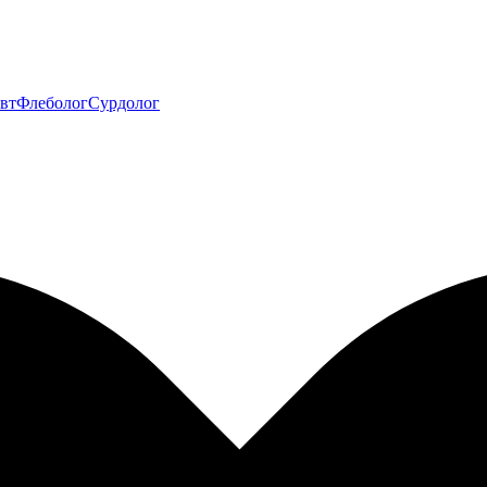
вт
Флеболог
Сурдолог