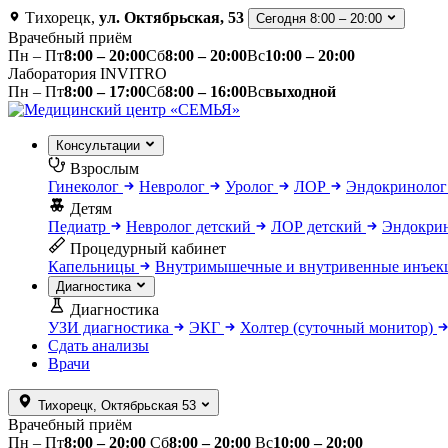
Тихорецк
,
ул. Октябрьская, 53
Сегодня
8:00 – 20:00
Врачебный приём
Пн – Пт
8:00 – 20:00
Сб
8:00 – 20:00
Вс
10:00 – 20:00
Лаборатория INVITRO
Пн – Пт
8:00 – 17:00
Сб
8:00 – 16:00
Вс
выходной
Консультации
Взрослым
Гинеколог
Невролог
Уролог
ЛОР
Эндокриноло
Детям
Педиатр
Невролог детский
ЛОР детский
Эндокрин
Процедурный кабинет
Капельницы
Внутримышечные и внутривенные инъе
Диагностика
Диагностика
УЗИ диагностика
ЭКГ
Холтер (суточный монитор)
Сдать анализы
Врачи
Тихорецк
, Октябрьская 53
Врачебный приём
Пн – Пт
8:00 – 20:00
Сб
8:00 – 20:00
Вс
10:00 – 20:00