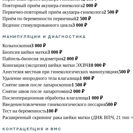
Повторный приём акушера-гинеколога
2 000 ₽
Первично-повторный приём акушера-гинеколога
2 500 ₽
Приём по беременности первичный
2 500 ₽
Ведение стимулированного цикла
3 000 ₽
МАНИПУЛЯЦИИ И ДИАГНОСТИКА
Кольпоскопия
3 000 ₽
Биопсия шейки матки
3 000 ₽
Пайпель-биопсия эндометрия
2 000 ₽
Конизация (эксцизия) шейки матки ЭХВЧ
10 000 ₽
Анестезия местная при гинекологических манипуляциях
500 ₽
Удаление инородного тела влагалища
1 000 ₽
Снятие швов после лапароскопии
1 500 ₽
Снятие швов после лапаротомии
2 000 ₽
Послеоперационная обработка влагалища
1 000 ₽
Введение/извлечение гинекологического пессария
500 ₽
Тест на беременность
100 ₽
Расширенный скрининг рака шейки матки (ДНК ВПЧ, 21 тип +
КОНТРАЦЕПЦИЯ И ВМС