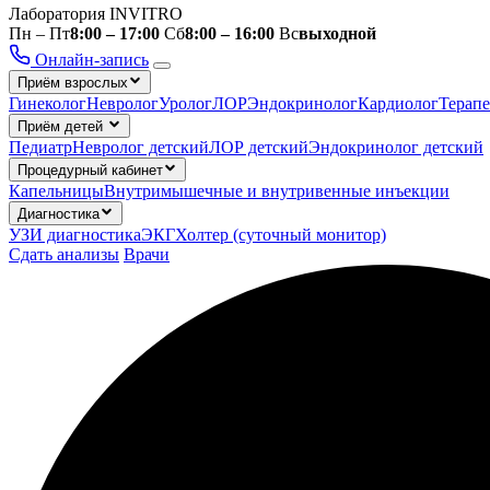
Лаборатория INVITRO
Пн – Пт
8:00 – 17:00
Сб
8:00 – 16:00
Вс
выходной
Онлайн-запись
Приём взрослых
Гинеколог
Невролог
Уролог
ЛОР
Эндокринолог
Кардиолог
Терапе
Приём детей
Педиатр
Невролог детский
ЛОР детский
Эндокринолог детский
Процедурный кабинет
Капельницы
Внутримышечные и внутривенные инъекции
Диагностика
УЗИ диагностика
ЭКГ
Холтер (суточный монитор)
Сдать анализы
Врачи