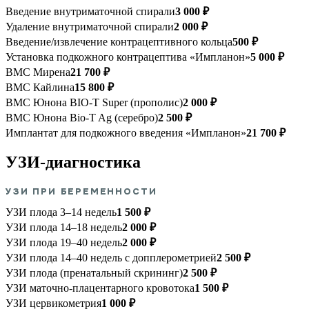
Введение внутриматочной спирали
3 000 ₽
Удаление внутриматочной спирали
2 000 ₽
Введение/извлечение контрацептивного кольца
500 ₽
Установка подкожного контрацептива «Импланон»
5 000 ₽
ВМС Мирена
21 700 ₽
ВМС Кайлина
15 800 ₽
ВМС Юнона BIO-T Super (прополис)
2 000 ₽
ВМС Юнона Bio-T Ag (серебро)
2 500 ₽
Имплантат для подкожного введения «Импланон»
21 700 ₽
УЗИ-диагностика
УЗИ ПРИ БЕРЕМЕННОСТИ
УЗИ плода 3–14 недель
1 500 ₽
УЗИ плода 14–18 недель
2 000 ₽
УЗИ плода 19–40 недель
2 000 ₽
УЗИ плода 14–40 недель с допплерометрией
2 500 ₽
УЗИ плода (пренатальный скрининг)
2 500 ₽
УЗИ маточно-плацентарного кровотока
1 500 ₽
УЗИ цервикометрия
1 000 ₽